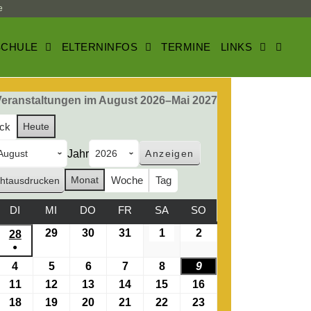
e
SCHULE
ELTERNINFOS
TERMINE
LINKS
Veranstaltungen im August 2026–Mai 2027
ck
Heute
Jahr
Monat
Woche
Tag
ht
ausdrucken
DI
MI
DO
FR
SA
SO
29
30
31
1
2
28
●
4
5
6
7
8
9
11
12
13
14
15
16
18
19
20
21
22
23