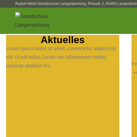
Rudolf-Weiß-Grundschule Langenpreising, Prisostr. 2, 85465 Langenprei
Aktuelles
Lorem ipsum dolor sit amet, consectetur adipiscing
elit. Ut elit tellus, luctus nec ullamcorper mattis,
Pr
pulvinar dapibus leo.
+