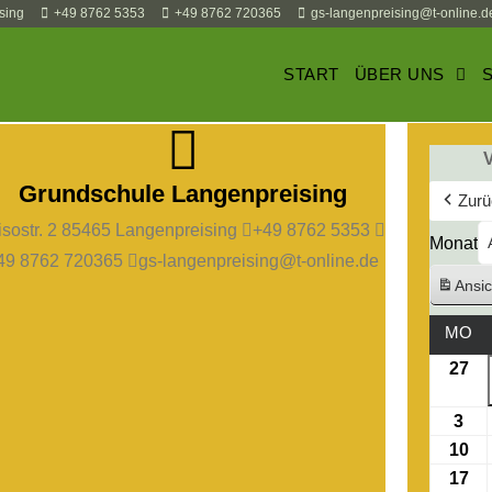
sing
+49 8762 5353
+49 8762 720365
gs-langenpreising@t-online.d
START
ÜBER UNS
Grundschule Langenpreising
Zurü
isostr. 2 85465 Langenpreising
+49 8762 5353
Monat
49 8762 720365
gs-langenpreising@t-online.de
Ansic
MO
27
3
10
17