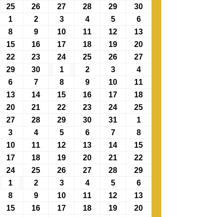
25
26
27
28
29
30
1
2
3
4
5
6
8
9
10
11
12
13
15
16
17
18
19
20
22
23
24
25
26
27
29
30
1
2
3
4
6
7
8
9
10
11
13
14
15
16
17
18
20
21
22
23
24
25
27
28
29
30
31
1
3
4
5
6
7
8
10
11
12
13
14
15
17
18
19
20
21
22
24
25
26
27
28
29
1
2
3
4
5
6
8
9
10
11
12
13
15
16
17
18
19
20