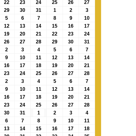
22
23
24
25
26
27
29
30
31
1
2
3
5
6
7
8
9
10
12
13
14
15
16
17
19
20
21
22
23
24
26
27
28
29
30
31
2
3
4
5
6
7
9
10
11
12
13
14
16
17
18
19
20
21
23
24
25
26
27
28
2
3
4
5
6
7
9
10
11
12
13
14
16
17
18
19
20
21
23
24
25
26
27
28
30
31
1
2
3
4
6
7
8
9
10
11
13
14
15
16
17
18